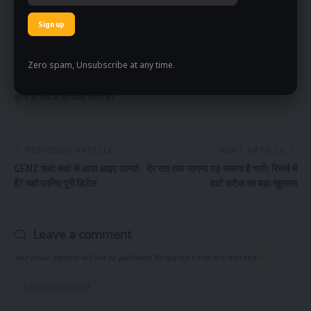
हिमांशु बीते करीब 6 सालों से पत्रकारिता के क्षेत्र में काम करते आ रहे हैं. हिमालय
विश्वविद्यालय से जर्नलिज्म एवं मास कम्यूनिकेशन में स्नातक हिमांशु की रूचि हमेशा से
मनोरंजन और सामाजिक मुद्दों में रही है. उन्होंने 6 सालों के दौरान कई संस्थानों में बतौर
एंकर-प्रोड्यूसर एवं कंटेट राइटर का काम किया. जिनमें ग्रीन टीवी इंडिया के साथ ही दि
Zero spam, Unsubscribe at any time.
इंडियननेस, ग्रामीण न्यूज और जनता टीवी जैसे डिजिटल एवं सैटेलाइट चैनल शामिल रहे.
मनोरंजन के अलावा हिमांशु ने लाइफस्टाइल, इतिहास, सामाजिक मुद्दों, हेल्थ, नारी और
कृषि के क्षेत्र में भी काम किया है।
PREVIOUS ARTICLE
NEXT ARTICLE
GENZ शब्द कहां से आया आइए जानते
देर रात तक जागना पड़ सकता है भारी: रिसर्च में
है? यहां जानिए पूरी डिटेल
हार्ट अटैक का बड़ा खुलासा
Leave a comment
Your email address will not be published.
Required fields are marked
*