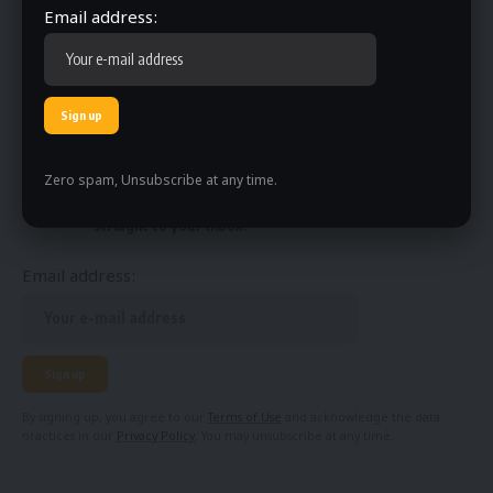
Email address:
Lee
,
Mystery Story
,
Strange Historical Events
,
The
Man They Could Not Hang
,
True Story
,
Unsolved
Mystery
,
Victorian Era
Sign Up For Daily Newsletter
Zero spam, Unsubscribe at any time.
Be keep up! Get the latest breaking news delivered
straight to your inbox.
Email address:
By signing up, you agree to our
Terms of Use
and acknowledge the data
practices in our
Privacy Policy
. You may unsubscribe at any time.