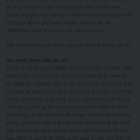
हत्या वाली रात घर में कई नौकर थे, लेकिन घटना के समय वहां सिर्फ जॉन
ली मौजूद था। पुलिस ने तुरंत उसे गिरफ्तार कर लिया। हालांकि उसके
खिलाफ कोई पुख्ता सबूत नहीं था। ना किसी ने उसे हत्या करते देखा था और
ना ही उसके खिलाफ कोई मजबूत फॉरेंसिक सबूत था। फिर भी
परिस्थितिजन्य साक्ष्यों के आधार पर उसे दोषी ठहराया गया।
सिर्फ 45 मिनट की सुनवाई के बाद अदालत ने उसे फांसी की सजा सुना दी।
क्या असली हत्यारा कोई और था?
इस केस में कई ऐसे पहलू थे जिन्होंने लोगों के मन में संदेह पैदा किया। जिस
वकील ने जॉन ली का केस लड़ा, उसके बारे में अफवाह थी कि उसका जॉन
की सौतेली बहन एलिज़ाबेथ हैरिस के साथ प्रेम संबंध था। बताया जाता है कि
एलिज़ाबेथ उस समय गर्भवती भी थी। बाद में जॉन ली ने पुलिस अधिकारियों
को एक अलग कहानी सुनाई। उसके अनुसार, हत्या वाली रात एमा कीज़ के
घर में एक गुप्त पार्टी हुई थी। वहां शहर का एक संभ्रांत व्यक्ति और उसकी
प्रेमिका मौजूद थे। शोर सुनकर एमा की नींद खुल गई और उनके बीच झगड़ा
हो गया। गुस्से में उस व्यक्ति ने कुल्हाड़ी से एमा की हत्या कर दी और बाद में
सबूत मिटाने के लिए घर में आग लगा दी गई। जॉन ने दावा किया कि उसने
सबूत छिपाने में मदद की थी, लेकिन असली हत्यारे का नाम उसने कभी नहीं