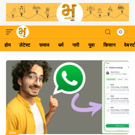
होम
लेटेस्ट
समाज
धर्म
नारी
युवा
किसान
वेब स्ट
लेटेस्ट