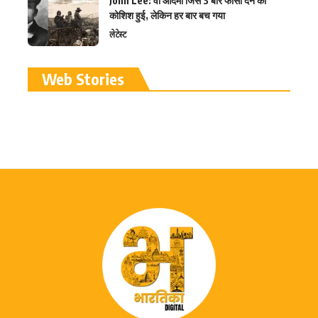
John Lee: वो आदमी जिसे 3 बार फांसी देने की
कोशिश हुई, लेकिन हर बार बच गया
लेटेस्ट
रामलला विग्रह की प्राण
Web Stories
प्रतिष्ठा