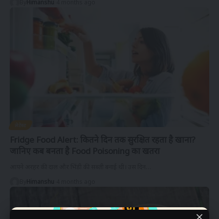
By
Himanshu
4 months ago
लेटेस्ट
Fridge Food Alert: कितने दिन तक सुरक्षित रहता है खाना?
जानिए कब बनता है Food Poisoning का खतरा
आपने अरहर की दाल और भिंडी की सब्ज़ी बनाई थी। उस दिन
…
By
Himanshu
4 months ago