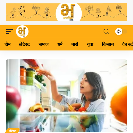
होम
लेटेस्ट
समाज
धर्म
नारी
युवा
किसान
वेब स्ट
लेटेस्ट