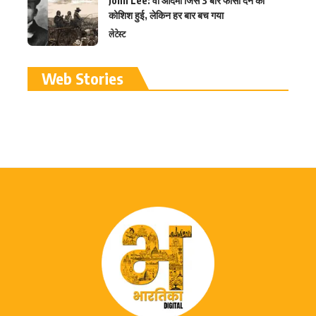
John Lee: वो आदमी जिसे 3 बार फांसी देने की
कोशिश हुई, लेकिन हर बार बच गया
लेटेस्ट
रामलला विग्रह की प्राण
Web Stories
प्रतिष्ठा