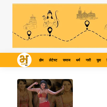
होम
लेटेस्ट
समाज
धर्म
नारी
युवा