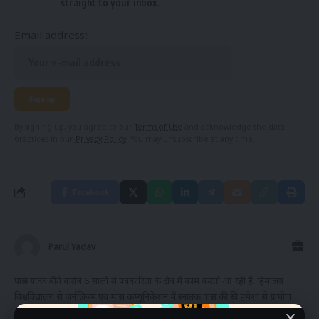
straight to your inbox.
Email address:
By signing up, you agree to our
Terms of Use
and acknowledge the data
practices in our
Privacy Policy
. You may unsubscribe at any time.
Facebook
Parul Yadav
पारूल यादव बीते करीब 6 सालों से पत्रकारिता के क्षेत्र में काम करती आ रही हैं. हिमालय
विश्वविद्यालय से जर्नलिज्म एवं मास कम्यूनिकेशन में स्नातक पारूल की रूचि हमेशा से ग्रामीण
और सामाजिक विकास में रही है. उन्होंने 6 सालों के दौरान कई संस्थानों में बतौर एंकर-