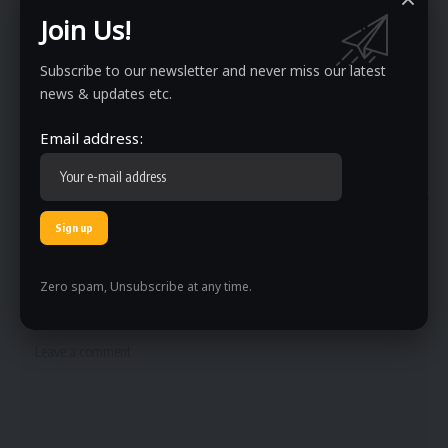
प्रोड्यूसर एवं कंटेट राइटर का काम किया. जिनमें ग्रीन टीवी इंडिया के साथ ही दि इंडियननेस,
Join Us!
ग्रामीण न्यूज और जनता टीवी और कृषि जागरण जैसे डिजिटल एवं सैटेलाइट चैनल शामिल
रहे. कृषि के अलावा पारूल ने लाइफस्टाइल, इतिहास, सामाजिक मुद्दों, हेल्थ, नारी और
Subscribe to our newsletter and never miss our latest
मनोरंजन के क्षेत्र में भी काम किया है।
news & updates etc.
Email address:
PREVIOUS ARTICLE
NEXT ARTICLE
श्वाचमैन-डायमंड सिंड्रोम से ग्रसित हुई 1 साल की
बदायूं हत्याकांड में कब क्या हुआ,
मासूम बच्ची, इलाज के लिए मदद की गुहार
मृतकों के भाई ने बताई पूरी कहानी
Leave a comment
Zero spam, Unsubscribe at any time.
Your email address will not be published.
Required fields are marked
*