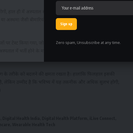
 लोगों, हाल ही में अस्पताल से डिस्चार्ज हुए मरीजों और लंबे समय से
 या अस्थमा जैसी बीमारियों से जूझ रहे लोगों के लिए काफी उपयोगी
Zero spam, Unsubscribe at any time.
ं पर टेस्ट किया गया, जो लगभग 10 हफ्तों तक चला। इस अध्ययन में
्पताल में भर्ती होने के मामलों में करीब 76 प्रतिशत तक की कमी देखी
ग के तरीके को बदलने की क्षमता रखता है। हालांकि फिलहाल इसकी
 है, लेकिन उम्मीद है कि भविष्य में यह तकनीक और अधिक सुलभ होगी,
।
m
,
Digital Health India
,
Digital Health Platform
,
iLive Connect
,
hcare
,
Wearable Health Tech