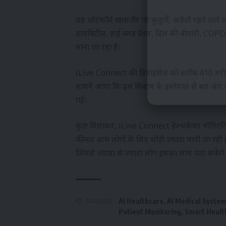
यह प्लेटफॉर्म खासतौर पर बुज़ुर्गों, अकेले रहने वाले
डायबिटीज़, हाई ब्लड प्रेशर, दिल की बीमारी, COPD
माना जा रहा है।
iLive Connect की डिवाइसेज़ को करीब 410 मरीजो
सामने आया कि इस सिस्टम के इस्तेमाल से बार-बार अस
गई।
कुल मिलाकर, iLive Connect हेल्थकेयर मॉनिटरिं
कीमत आम लोगों के लिए थोड़ी ज्यादा मानी जा रही
जिससे ज्यादा से ज्यादा लोग इसका लाभ उठा सकेंगे
TAGGED:
AI Healthcare
,
AI Medical Syste
Patient Monitoring
,
Smart Healt