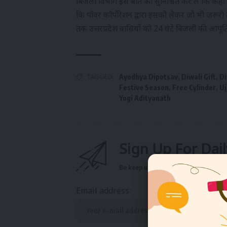
बिजली विभाग इस बात को सुनिश्चित कर लें कि कहीं 
कि पॉवर कॉर्पोरेशन द्वारा इसको लेकर जो भी जरूरी 
तक उत्तरप्रदेश वासियों को 24 घंटें बिजली की आपूर्ति होग
TAGGED:
Ayodhya Dipotsav
,
Diwali Gift
,
Di
Festive Season
,
Free Cylinder
,
Uj
Yogi Adityanath
Sign Up For Dai
Be keep up! Get the latest breaking n
Email address: