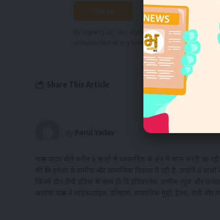
By signing up, you agree to our
Terms of Use
and
unsubscribe at any time.
Share This Article
Fa
Parul Yadav
By
पारूल यादव बीते करीब 6 सालों से पत्रकारिता के क्षेत्र में काम करती आ रही
की रूचि हमेशा से ग्रामीण और सामाजिक विकास में रही है. उन्होंने 6 सालों 
जिनमें ग्रीन टीवी इंडिया के साथ ही दि इंडियननेस, ग्रामीण न्यूज और ज
अलावा पारूल ने लाइफस्टाइल, इतिहास, सामाजिक मुद्दों, हेल्थ, नारी और मनो