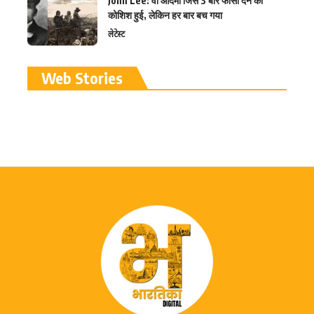
John Lee: वो आदमी जिसे 3 बार फांसी देने की
कोशिश हुई, लेकिन हर बार बच गया
लेटेस्ट
रामलला विग्रह की प्राण
Web Stories
प्रतिष्ठा