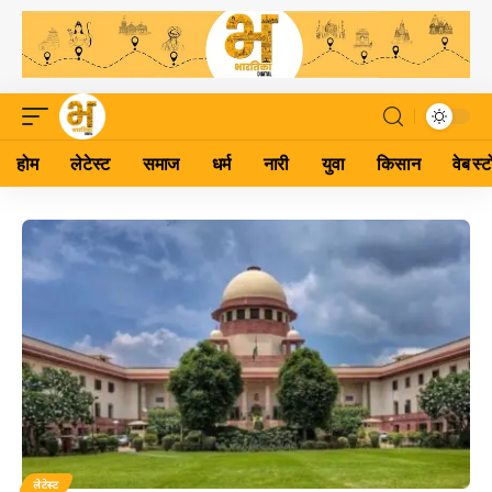
होम
लेटेस्ट
समाज
धर्म
नारी
युवा
किसान
वेब स्ट
लेटेस्ट