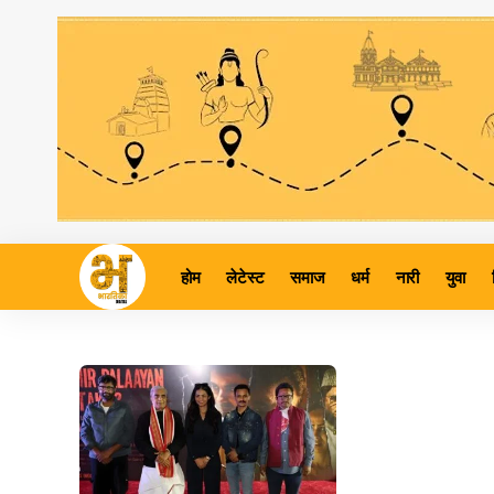
होम
लेटेस्ट
समाज
धर्म
नारी
युवा