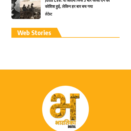
John Lee: वो आदमी जिसे 3 बार फांसी देने की
कोशिश हुई, लेकिन हर बार बच गया
लेटेस्ट
रामलला विग्रह की प्राण
Web Stories
प्रतिष्ठा