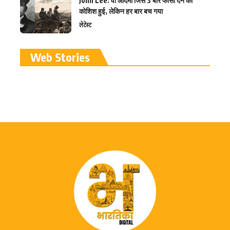
John Lee: वो आदमी जिसे 3 बार फांसी देने की
कोशिश हुई, लेकिन हर बार बच गया
लेटेस्ट
रामलला विग्रह की प्राण
Web Stories
प्रतिष्ठा