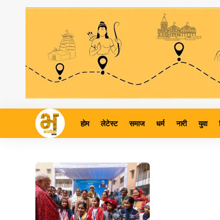
होम
लेटेस्ट
समाज
धर्म
नारी
युवा