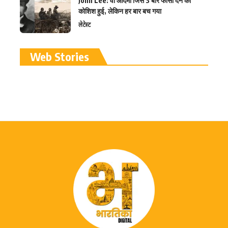
John Lee: वो आदमी जिसे 3 बार फांसी देने की
कोशिश हुई, लेकिन हर बार बच गया
लेटेस्ट
रामलला विग्रह की प्राण
Web Stories
प्रतिष्ठा