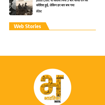
John Lee: वो आदमी जिसे 3 बार फांसी देने की
कोशिश हुई, लेकिन हर बार बच गया
लेटेस्ट
रामलला विग्रह की प्राण
Web Stories
प्रतिष्ठा