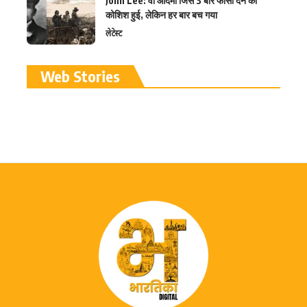
John Lee: वो आदमी जिसे 3 बार फांसी देने की
कोशिश हुई, लेकिन हर बार बच गया
लेटेस्ट
रामलला विग्रह की प्राण
Web Stories
प्रतिष्ठा