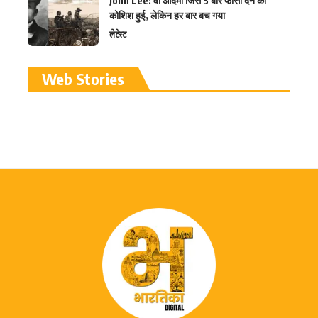
John Lee: वो आदमी जिसे 3 बार फांसी देने की
कोशिश हुई, लेकिन हर बार बच गया
लेटेस्ट
रामलला विग्रह की प्राण
Web Stories
प्रतिष्ठा